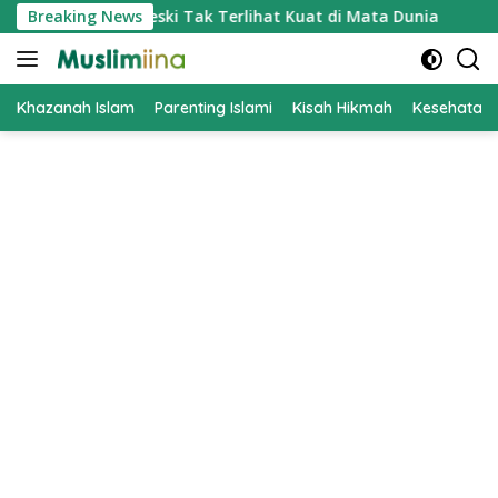
Skip
ar Bersabar Meski Tak Terlihat Kuat di Mata Dunia
Breaking News
Kena
to
content
Khazanah Islam
Parenting Islami
Kisah Hikmah
Kesehatan