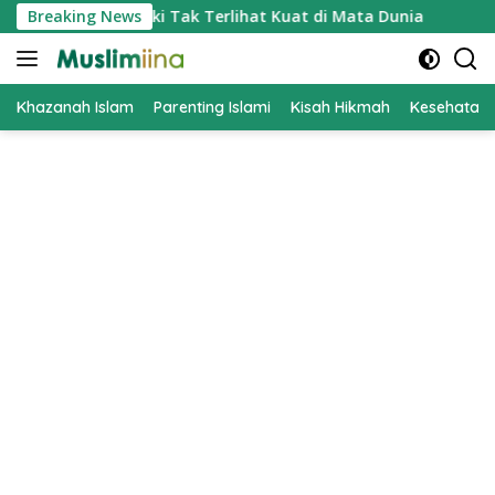
Skip
 Bersabar Meski Tak Terlihat Kuat di Mata Dunia
Breaking News
Kenali
to
content
Khazanah Islam
Parenting Islami
Kisah Hikmah
Kesehatan